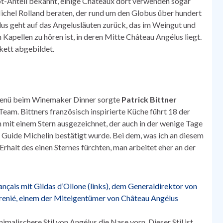
ot-Anteil bekannt, einige Châteaux dort verwenden sogar
chel Rolland beraten, der rund um den Globus über hundert
us geht auf das Angelusläuten zurück, das im Weingut und
apellen zu hören ist, in deren Mitte Château Angélus liegt.
kett abgebildet.
Menü beim Winemaker Dinner sorgte
Patrick Bittner
eam. Bittners französisch inspirierte Küche führt 18 der
 mit einem Stern ausgezeichnet, der auch in der wenige Tage
 Guide Michelin bestätigt wurde. Bei dem, was ich an diesem
halt des einen Sternes fürchten, man arbeitet eher an der
malischere Stil von Angélus die Nase vorn. Dieser Stil ist