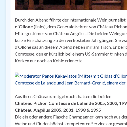
Durch den Abend führte der internationale Weinjournalist
d’Ollone
(links), dem Generaldirektor von Château Picho
Miteigentümer von Château Angélus. Die beiden Weingutsve
kurze Einschätzung zu den verkosteten Jahrgängen. Sie w
d’Ollone sas an diesem Abend neben mir am Tisch. Er ber
Comtesse, den er kürzlich bei einem US-Sammler trinken du
Korken nur noch an Kohle erinnerte.
Aus ihren Châteaux mitgebracht hatten die beiden:
Château Pichon Comtesse de Lalande 2005, 2002, 199
Château Angélus 2005, 2001, 1998 & 1995
Die ein oder andere Flasche Champagner kam noch aus dem
Weine und für den höchst kompetenten Service am gesam