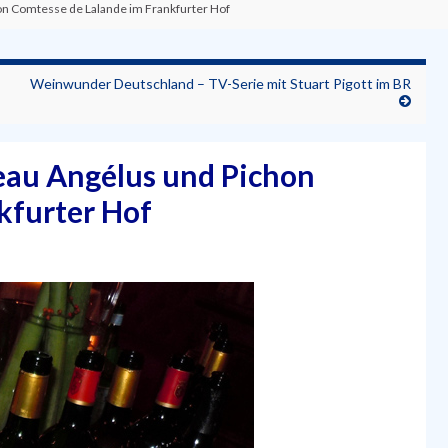
n Comtesse de Lalande im Frankfurter Hof
Weinwunder Deutschland – TV-Serie mit Stuart Pigott im BR
au Angélus und Pichon
kfurter Hof