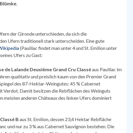
s Blümke
.
ern der Gironde unterschieden, da sich die
 Ufern traditionell stark unterscheiden. Eine gute
Wikipedia
(Pauillac findet man unter 4 und St. Emilion unter
seines Ufers zu Gast:
se de Lalande Deuxième Grand Cru Classé
aus Pauillac im
hren qualitativ und preislich kaum von den Premier Grand
-Spiegel des 87-Hektar-Weingutes: 45 % Cabernet
it Verdot. Damit besitzen die Rebflächen des Weinguts
n meisten anderen Châteaux des linken Ufers dominiert
Classé B
aus St. Emilion, dessen 23,4 Hektar Rebfläche
anc und nur zu 3 % aus Cabernet Sauvignon bestehen. Die