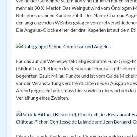
Weine der Gemeinde St. Emilion sind für ihren hohen Merl
mehr als 90 % Merlot. Das Weingut wird vom Önologen Mi
Betriebe zu seinen Kunden zählt. Der Name Château Angél
den angrenzenden Weinbergslagen von drei verschiedenen K
Die Angelus-Glocke einer der drei Kapellen ist auf dem Eti
Für das auf die Weine perfekt abgestimmte Fünf-Gang-
(Bildmitte), Chefkoch des Restaurant Français mit seinem T
begehrten Gault Millau Punkte und ist vom Guide Michelin
vor der Veranstaltung veröffentlichten neuen Ausgabe des
Abend gegessen habe, muss hier sowieso niemand um den Er
Verleihung eines Zweiten.
Ohne das begleitende Essen hat für mich der wildere und ani