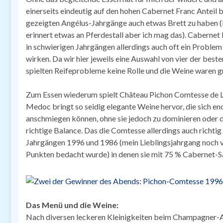
einerseits eindeutig auf den hohen Cabernet Franc Anteil b
gezeigten Angélus-Jahrgänge auch etwas Brett zu haben (
erinnert etwas an Pferdestall aber ich mag das). Cabernet
in schwierigen Jahrgängen allerdings auch oft ein Proble
wirken. Da wir hier jeweils eine Auswahl von vier der beste
spielten Reifeprobleme keine Rolle und die Weine waren g
Zum Essen wiederum spielt Château Pichon Comtesse de L
Medoc bringt so seidig elegante Weine hervor, die sich en
anschmiegen können, ohne sie jedoch zu dominieren oder 
richtige Balance. Das die Comtesse allerdings auch richti
Jahrgängen 1996 und 1986 (mein Lieblingsjahrgang noch 
Punkten bedacht wurde) in denen sie mit 75 % Cabernet-
Das Menü und die Weine:
Nach diversen leckeren Kleinigkeiten beim Champagner-Ap