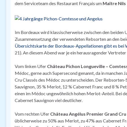
dem Serviceteam des Restaurant Français um
Maître Nil
Im Bordeaux wird klassischerweise zwischen den beiden Uf
Zusammensetzung der verwendeten Rebsorten an den beiden
Übersichtskarte der Bordeaux-Appellationen gibt es bei 
21). An diesem Abend war je ein herausragender Vertreter 
Vom linken Ufer
Château Pichon Longueville – Comtes
Médoc, gerne auch Supersecond genannt, da in manchen Ja
Cru Classés des Médoc zu unterscheiden. Der Rebsorten
Sauvignon, 35 % Merlot, 12 % Cabernet Franc und 8 % Pet
einen im Médoc ungewöhnlich hohen Merlot-Anteil. Bei de
Cabernet Sauvignon viel deutlicher.
Vom rechten Ufer
Château Angélus Premier Grand Cru 
üblicherweise zu 50% aus Merlot, zu 47% aus Cabernet Fr