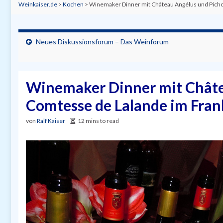
Weinkaiser.de
>
Kochen
>
Winemaker Dinner mit Château Angélus und Picho
Neues Diskussionsforum – Das Weinforum
Winemaker Dinner mit Châte
Comtesse de Lalande im Fran
von
Ralf Kaiser
12 mins to read