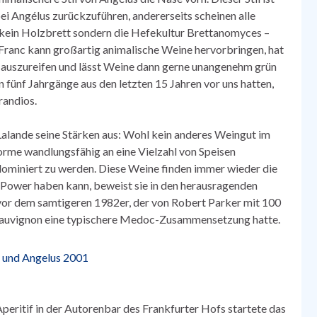
ei Angélus zurückzuführen, andererseits scheinen alle
kein Holzbrett sondern die Hefekultur Brettanomyces –
 Franc kann großartig animalische Weine hervorbringen, hat
m auszureifen und lässt Weine dann gerne unangenehm grün
n fünf Jahrgänge aus den letzten 15 Jahren vor uns hatten,
randios.
alande seine Stärken aus:
Wohl kein anderes Weingut im
orme wandlungsfähig an eine Vielzahl von Speisen
dominiert zu werden. Diese Weine finden immer wieder die
g Power haben kann, beweist sie in den herausragenden
vor dem samtigeren 1982er, der von Robert Parker mit 100
Sauvignon eine typischere Medoc-Zusammensetzung hatte.
eritif in der Autorenbar des Frankfurter Hofs startete das