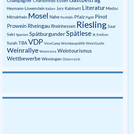
Champagner
Essen
Chardonnay
Literatur
Kabinett
Heymann-Löwenstein
Jury
Medoc
Italien
Mosel
Pinot
Pfalz
Mittelrhein
Nahe
Penfolds
Pigott
Riesling
Prowein
Rheingau
Rheinhessen
Saar
Spätlese
Spätburgunder
Sekt
Spanien
St. Emilion
VDP
Syrah
TBA
VinoCamp
Weinbaupolitik
WeinGuide
Weinrallye
Weintourismus
Weinreise
Wettbewerbe
Winningen
Österreich