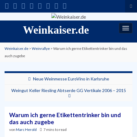
Suc
ums
Search for:
Weinkaiser.de
Navi
umsc
Weinkaiser.de
>
Weinrallye
>
Warum ich gerne Etikettentrinker bin und das
auch zugebe
Neue Weinmesse EuroVino in Karlsruhe
Weingut Keller Riesling Abtserde GG Vertikale 2006 – 2015
Warum ich gerne Etikettentrinker bin und
das auch zugebe
von
Marc Herold
7 mins to read