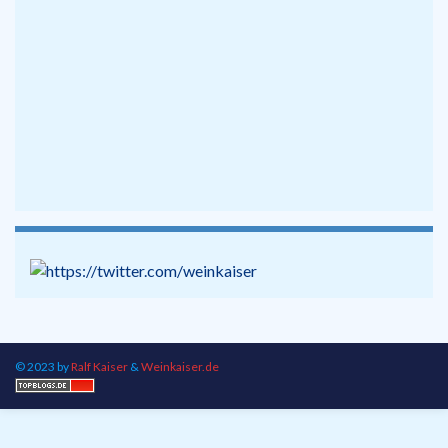
© 2023 by
Ralf Kaiser
&
Weinkaiser.de