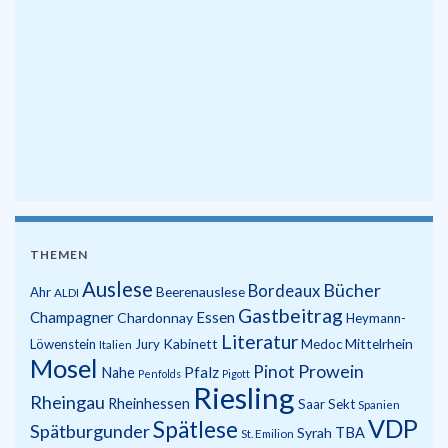
THEMEN
Auslese
Bücher
Bordeaux
Beerenauslese
Ahr
ALDI
Gastbeitrag
Champagner
Essen
Chardonnay
Heymann-
Literatur
Kabinett
Mittelrhein
Löwenstein
Jury
Medoc
Italien
Mosel
Prowein
Pinot
Pfalz
Nahe
Penfolds
Pigott
Riesling
Rheingau
Rheinhessen
Saar
Sekt
Spanien
VDP
Spätlese
Spätburgunder
Syrah
TBA
St. Emilion