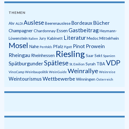
THEMEN
Auslese
Bücher
Bordeaux
Beerenauslese
Ahr
ALDI
Gastbeitrag
Champagner
Essen
Chardonnay
Heymann-
Literatur
Kabinett
Mittelrhein
Löwenstein
Jury
Medoc
Italien
Mosel
Prowein
Pinot
Pfalz
Nahe
Penfolds
Pigott
Riesling
Rheingau
Rheinhessen
Saar
Sekt
Spanien
VDP
Spätlese
Spätburgunder
Syrah
TBA
St. Emilion
Weinrallye
VinoCamp
Weinbaupolitik
WeinGuide
Weinreise
Wettbewerbe
Weintourismus
Winningen
Österreich