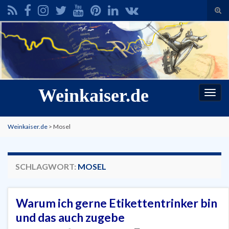
Suc
ums
Search for:
Weinkaiser.de
Navi
umsc
Weinkaiser.de
>
Mosel
SCHLAGWORT:
MOSEL
Warum ich gerne Etikettentrinker bin
und das auch zugebe