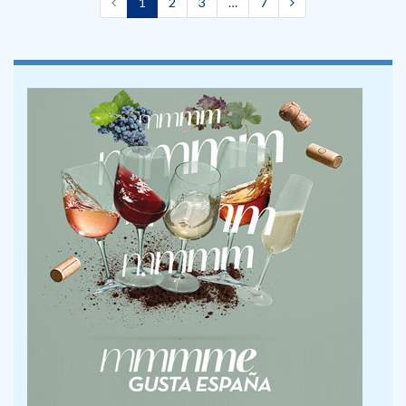
1
2
3
…
7