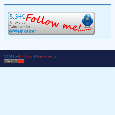
© 2023 by
Ralf Kaiser
&
Weinkaiser.de