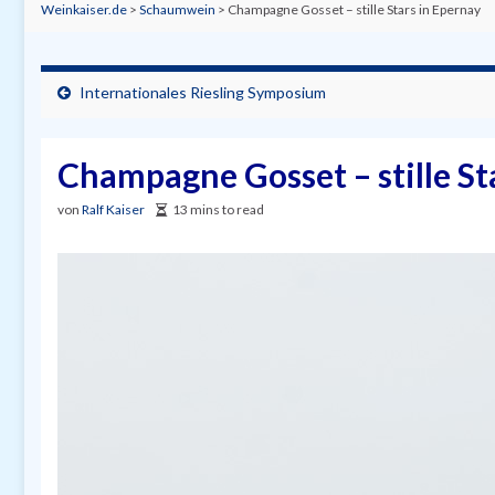
Weinkaiser.de
>
Schaumwein
>
Champagne Gosset – stille Stars in Epernay
Internationales Riesling Symposium
Champagne Gosset – stille St
von
Ralf Kaiser
13 mins to read