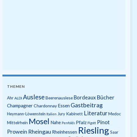
THEMEN
Auslese
Bücher
Bordeaux
Beerenauslese
Ahr
ALDI
Gastbeitrag
Champagner
Essen
Chardonnay
Literatur
Kabinett
Heymann-Löwenstein
Jury
Medoc
Italien
Mosel
Pinot
Pfalz
Mittelrhein
Nahe
Penfolds
Pigott
Riesling
Prowein
Rheingau
Rheinhessen
Saar