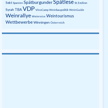
Spätlese
Spätburgunder
Sekt
Spanien
St. Emilion
VDP
Syrah
TBA
VinoCamp
Weinbaupolitik
WeinGuide
Weinrallye
Weintourismus
Weinreise
Wettbewerbe
Winningen
Österreich