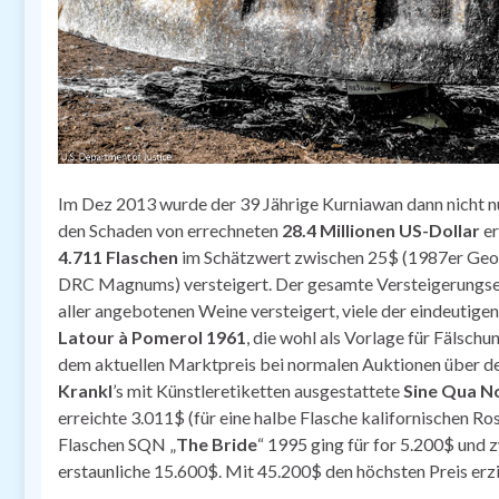
Im Dez 2013 wurde der 39 Jährige Kurniawan dann nicht nur
den Schaden von errechneten
28.4 Millionen US-Dollar
er
4.711 Flaschen
im Schätzwert zwischen 25$ (1987er Georg
DRC Magnums) versteigert. Der gesamte Versteigerungser
aller angebotenen Weine versteigert, viele der eindeutigen
Latour à Pomerol 1961
, die wohl als Vorlage für Fälschu
dem aktuellen Marktpreis bei normalen Auktionen über de
Krankl
’s mit Künstleretiketten ausgestattete
Sine Qua N
erreichte 3.011$ (für eine halbe Flasche kalifornischen Ro
Flaschen SQN „
The Bride
“ 1995 ging für for 5.200$ un
erstaunliche 15.600$. Mit 45.200$ den höchsten Preis erzie