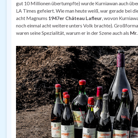
gut 10 Millionen übertumpfte) wurde Kurniawan auch über
LA Times gefeiert. Wie man heute weiß, war gerade bei di
acht Magnums
1947er Château Lafleur
, wovon Kurniawa
noch einmal acht weitere unters Volk brachte). Großform
waren seine Spezialität, warum er in der Szene auch als
Mr.