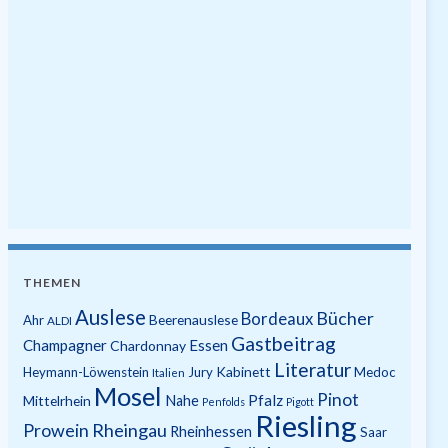
THEMEN
Auslese
Bücher
Bordeaux
Beerenauslese
Ahr
ALDI
Gastbeitrag
Champagner
Essen
Chardonnay
Literatur
Kabinett
Heymann-Löwenstein
Jury
Medoc
Italien
Mosel
Pinot
Pfalz
Mittelrhein
Nahe
Penfolds
Pigott
Riesling
Prowein
Rheingau
Rheinhessen
Saar