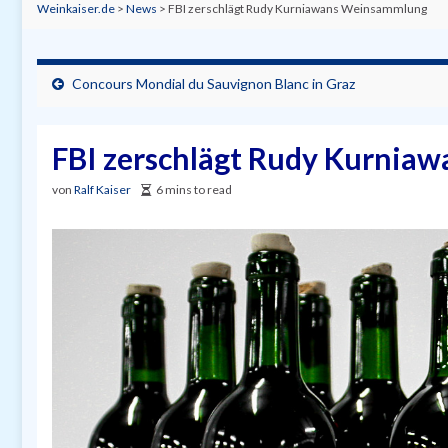
Weinkaiser.de
>
News
>
FBI zerschlägt Rudy Kurniawans Weinsammlung
Concours Mondial du Sauvignon Blanc in Graz
FBI zerschlägt Rudy Kurni
von
Ralf Kaiser
6 mins to read