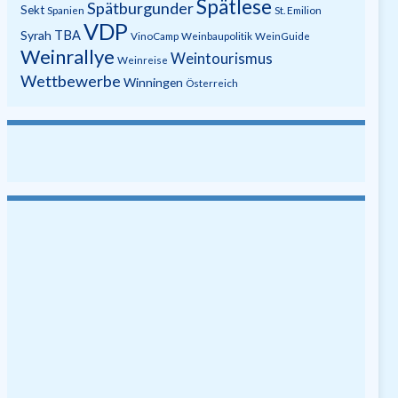
Spätlese
Spätburgunder
Sekt
Spanien
St. Emilion
VDP
Syrah
TBA
VinoCamp
Weinbaupolitik
WeinGuide
Weinrallye
Weintourismus
Weinreise
Wettbewerbe
Winningen
Österreich