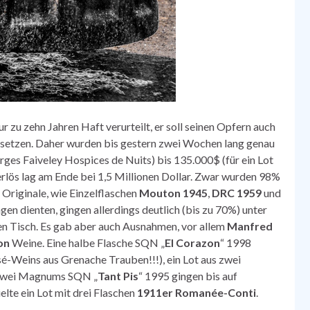
 zu zehn Jahren Haft verurteilt, er soll seinen Opfern auch
setzen. Daher wurden bis gestern zwei Wochen lang genau
es Faiveley Hospices de Nuits) bis 135.000$ (für ein Lot
lös lag am Ende bei 1,5 Millionen Dollar. Zwar wurden 98%
 Originale, wie Einzelflaschen
Mouton 1945
,
DRC 1959
und
ngen dienten, gingen allerdings deutlich (bis zu 70%) unter
n Tisch. Es gab aber auch Ausnahmen, vor allem
Manfred
on
Weine. Eine halbe Flasche SQN „
El Corazon
“ 1998
sé-Weins aus Grenache Trauben!!!), ein Lot aus zwei
d zwei Magnums SQN „
Tant Pis
“ 1995 gingen bis auf
lte ein Lot mit drei Flaschen
1911er Romanée-Conti
.