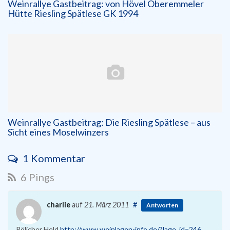
Weinrallye Gastbeitrag: von Hövel Oberemmeler
Hütte Riesling Spätlese GK 1994
Weinrallye Gastbeitrag: Die Riesling Spätlese – aus
Sicht eines Moselwinzers
1 Kommentar
6 Pings
charlie
auf
21. März 2011
#
Antworten
Pölicher Held
http://www.weinlagen-info.de/?lage_id=246