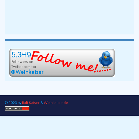
© 2023 by
Ralf Kaiser
&
Weinkaiser.de