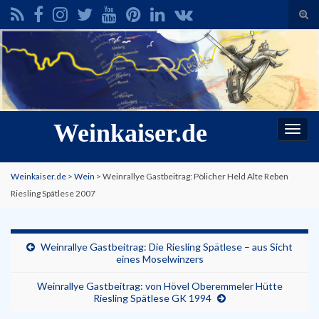
Suc
ums
Search for:
Weinkaiser.de
Navi
umsc
Weinkaiser.de
>
Wein
>
Weinrallye Gastbeitrag: Pölicher Held Alte Reben
Riesling Spätlese 2007
Weinrallye Gastbeitrag: Die Riesling Spätlese – aus Sicht
eines Moselwinzers
Weinrallye Gastbeitrag: von Hövel Oberemmeler Hütte
Riesling Spätlese GK 1994