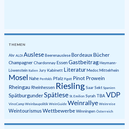
THEMEN
Auslese
Bücher
Bordeaux
Beerenauslese
Ahr
ALDI
Gastbeitrag
Champagner
Essen
Chardonnay
Heymann-
Literatur
Kabinett
Mittelrhein
Löwenstein
Jury
Medoc
Italien
Mosel
Prowein
Pinot
Pfalz
Nahe
Penfolds
Pigott
Riesling
Rheingau
Rheinhessen
Saar
Sekt
Spanien
VDP
Spätlese
Spätburgunder
Syrah
TBA
St. Emilion
Weinrallye
VinoCamp
Weinbaupolitik
WeinGuide
Weinreise
Wettbewerbe
Weintourismus
Winningen
Österreich