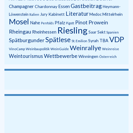
Gastbeitrag
Champagner
Essen
Chardonnay
Heymann-
Literatur
Kabinett
Mittelrhein
Löwenstein
Jury
Medoc
Italien
Mosel
Prowein
Pinot
Pfalz
Nahe
Penfolds
Pigott
Riesling
Rheingau
Rheinhessen
Saar
Sekt
Spanien
VDP
Spätlese
Spätburgunder
Syrah
TBA
St. Emilion
Weinrallye
VinoCamp
Weinbaupolitik
WeinGuide
Weinreise
Wettbewerbe
Weintourismus
Winningen
Österreich