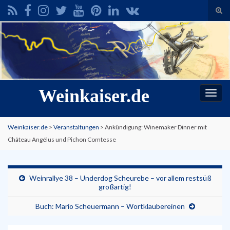
Suc
ums
Search for:
Weinkaiser.de
Navi
umsc
Weinkaiser.de
>
Veranstaltungen
>
Ankündigung: Winemaker Dinner mit
Château Angélus und Pichon Comtesse
Weinrallye 38 – Underdog Scheurebe – vor allem restsüß
großartig!
Buch: Mario Scheuermann – Wortklaubereinen