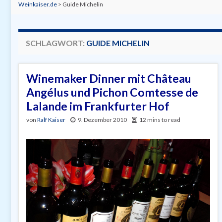
Weinkaiser.de
>
Guide Michelin
SCHLAGWORT:
GUIDE MICHELIN
Winemaker Dinner mit Château
Angélus und Pichon Comtesse de
Lalande im Frankfurter Hof
von
Ralf Kaiser
9. Dezember 2010
12 mins to read