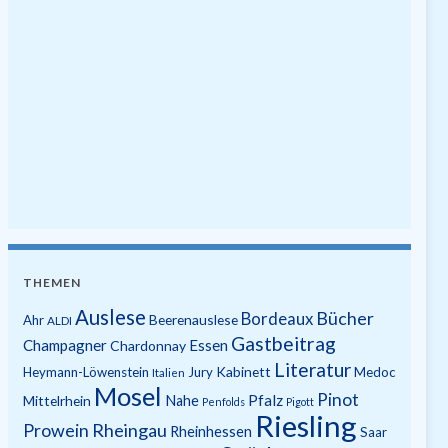
THEMEN
Auslese
Bücher
Bordeaux
Beerenauslese
Ahr
ALDI
Gastbeitrag
Champagner
Essen
Chardonnay
Literatur
Kabinett
Heymann-Löwenstein
Jury
Medoc
Italien
Mosel
Pinot
Pfalz
Mittelrhein
Nahe
Penfolds
Pigott
Riesling
Prowein
Rheingau
Rheinhessen
Saar