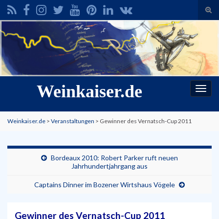
Suc
ums
Search for:
Weinkaiser.de
Navi
umsc
Weinkaiser.de
>
Veranstaltungen
>
Gewinner des Vernatsch-Cup 2011
Bordeaux 2010: Robert Parker ruft neuen
Jahrhundertjahrgang aus
Captains Dinner im Bozener Wirtshaus Vögele
Gewinner des Vernatsch-Cup 2011