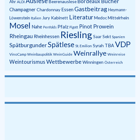
Auslese
Bücher
Bordeaux
Beerenauslese
Ahr
ALDI
Gastbeitrag
Champagner
Essen
Chardonnay
Heymann-
Literatur
Kabinett
Mittelrhein
Löwenstein
Jury
Medoc
Italien
Mosel
Prowein
Pinot
Pfalz
Nahe
Penfolds
Pigott
Riesling
Rheingau
Rheinhessen
Saar
Sekt
Spanien
VDP
Spätlese
Spätburgunder
Syrah
TBA
St. Emilion
Weinrallye
VinoCamp
Weinbaupolitik
WeinGuide
Weinreise
Wettbewerbe
Weintourismus
Winningen
Österreich