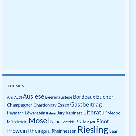
THEMEN
Auslese
Bücher
Bordeaux
Beerenauslese
Ahr
ALDI
Gastbeitrag
Champagner
Essen
Chardonnay
Literatur
Kabinett
Heymann-Löwenstein
Jury
Medoc
Italien
Mosel
Pinot
Pfalz
Mittelrhein
Nahe
Penfolds
Pigott
Riesling
Prowein
Rheingau
Rheinhessen
Saar