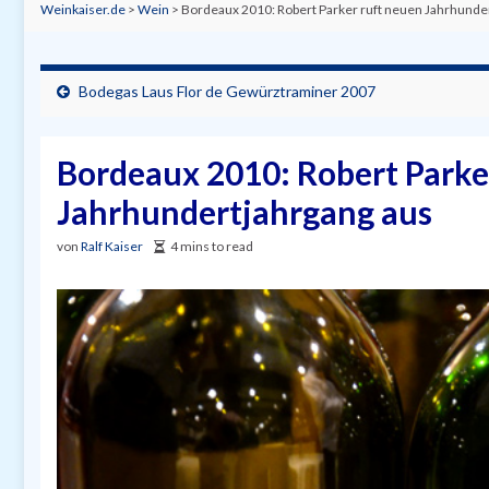
Weinkaiser.de
>
Wein
>
Bordeaux 2010: Robert Parker ruft neuen Jahrhunde
Bodegas Laus Flor de Gewürztraminer 2007
Bordeaux 2010: Robert Parke
Jahrhundertjahrgang aus
von
Ralf Kaiser
4 mins to read