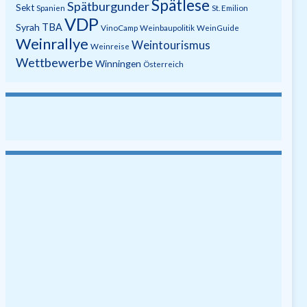
Spätlese
Spätburgunder
Sekt
Spanien
St. Emilion
VDP
Syrah
TBA
VinoCamp
Weinbaupolitik
WeinGuide
Weinrallye
Weintourismus
Weinreise
Wettbewerbe
Winningen
Österreich