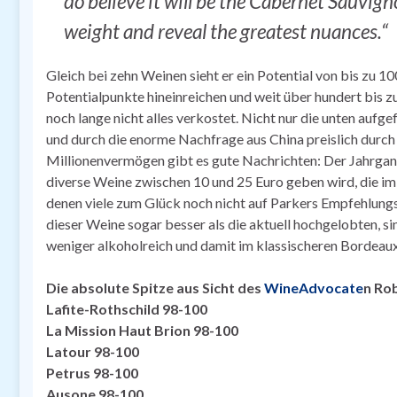
do believe it will be the Cabernet Sauvig
weight and reveal the greatest nuances.“
Gleich bei zehn Weinen sieht er ein Potential von bis zu 1
Potentialpunkte hineinreichen und weit über hundert bis z
noch lange nicht alles verkostet. Nicht nur die unten auf
und durch die enorme Nachfrage aus China preislich durc
Millionenvermögen gibt es gute Nachrichten: Der Jahrgang i
diverse Weine zwischen 10 und 25 Euro geben wird, die i
denen viele zum Glück noch nicht auf Parkers Empfehlungs
dieser Weine sogar besser als die aktuell hochgelobten, s
weniger alkoholreich und damit im klassischeren Bordeauxs
Die absolute Spitze aus Sicht des
WineAdvocate
n Ro
Lafite-Rothschild 98-100
La Mission Haut Brion 98-100
Latour 98-100
Petrus 98-100
Ausone 98-100