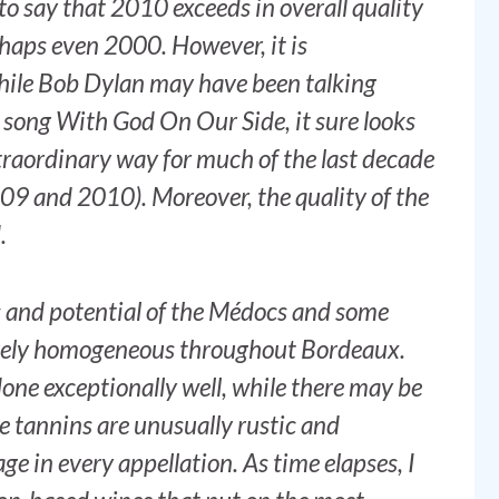
 to say that 2010 exceeds in overall quality
aps even 2000. However, it is
hile Bob Dylan may have been talking
song With God On Our Side, it sure looks
xtraordinary way for much of the last decade
09 and 2010). Moreover, the quality of the
.
ss and potential of the Médocs and some
vely homogeneous throughout Bordeaux.
ne exceptionally well, while there may be
e tannins are unusually rustic and
age in every appellation. As time elapses, I