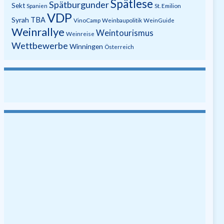
Spätlese
Spätburgunder
Sekt
Spanien
St. Emilion
VDP
Syrah
TBA
VinoCamp
Weinbaupolitik
WeinGuide
Weinrallye
Weintourismus
Weinreise
Wettbewerbe
Winningen
Österreich