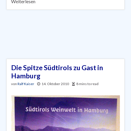
Weiterlesen
Die Spitze Südtirols zu Gast in
Hamburg
von
Ralf Kaiser
14. Oktober 2010
8 mins to read