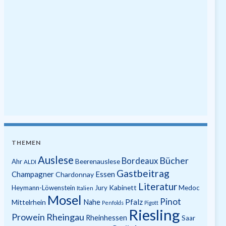
THEMEN
Auslese
Bücher
Bordeaux
Beerenauslese
Ahr
ALDI
Gastbeitrag
Champagner
Essen
Chardonnay
Literatur
Kabinett
Heymann-Löwenstein
Jury
Medoc
Italien
Mosel
Pinot
Pfalz
Mittelrhein
Nahe
Penfolds
Pigott
Riesling
Prowein
Rheingau
Rheinhessen
Saar