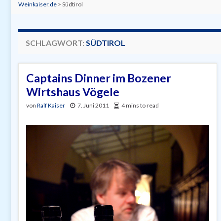
Weinkaiser.de
>
Südtirol
SCHLAGWORT:
SÜDTIROL
Captains Dinner im Bozener
Wirtshaus Vögele
von
Ralf Kaiser
7. Juni 2011
4 mins to read