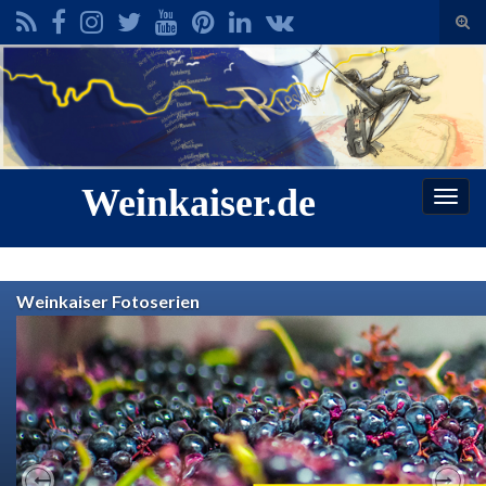
Suc
ums
Search for:
Weinkaiser.de
Navi
umsc
Weinkaiser Fotoserien