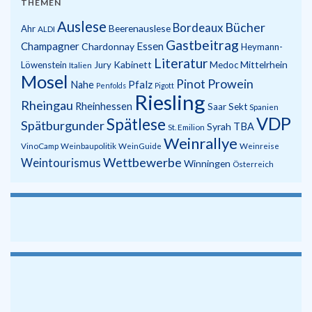
THEMEN
Auslese
Bücher
Bordeaux
Beerenauslese
Ahr
ALDI
Gastbeitrag
Champagner
Essen
Chardonnay
Heymann-
Literatur
Kabinett
Mittelrhein
Löwenstein
Jury
Medoc
Italien
Mosel
Prowein
Pinot
Pfalz
Nahe
Penfolds
Pigott
Riesling
Rheingau
Rheinhessen
Saar
Sekt
Spanien
VDP
Spätlese
Spätburgunder
Syrah
TBA
St. Emilion
Weinrallye
VinoCamp
Weinbaupolitik
WeinGuide
Weinreise
Wettbewerbe
Weintourismus
Winningen
Österreich