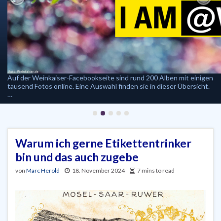
Previous
Nex
Auf der Weinkaiser-Facebookseite sind rund 200 Alben mit einigen
tausend Fotos online. Eine Auswahl finden sie in dieser Übersicht.
…
Warum ich gerne Etikettentrinker
bin und das auch zugebe
von
Marc Herold
18. November 2024
7 mins to read