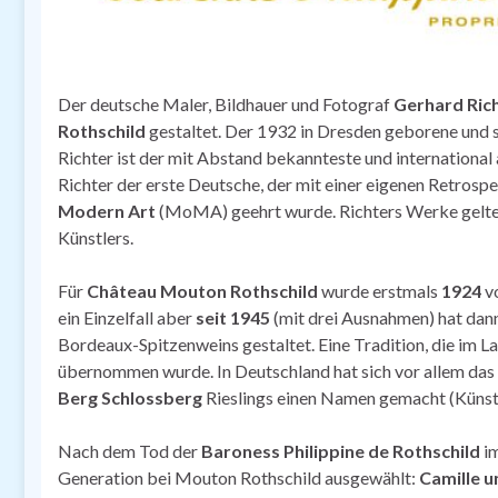
Der deutsche Maler, Bildhauer und Fotograf
Gerhard Ric
Rothschild
gestaltet. Der 1932 in Dresden geborene und 
Richter ist der mit Abstand bekannteste und internationa
Richter der erste Deutsche, der mit einer eigenen Retrosp
Modern Art
(MoMA) geehrt wurde. Richters Werke gelten
Künstlers.
Für
Château Mouton Rothschild
wurde erstmals
1924
v
ein Einzelfall aber
seit 1945
(mit drei Ausnahmen) hat dann
Bordeaux-Spitzenweins gestaltet. Eine Tradition, die im L
übernommen wurde. In Deutschland hat sich vor allem da
Berg Schlossberg
Rieslings einen Namen gemacht (Künstl
Nach dem Tod der
Baroness Philippine de Rothschild
im
Generation bei Mouton Rothschild ausgewählt:
Camille u