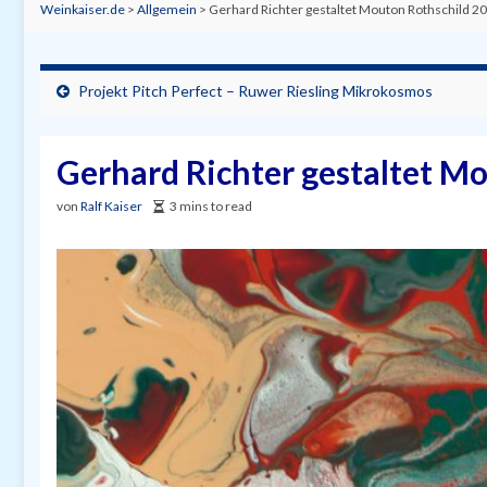
Weinkaiser.de
>
Allgemein
>
Gerhard Richter gestaltet Mouton Rothschild 20
Projekt Pitch Perfect – Ruwer Riesling Mikrokosmos
Gerhard Richter gestaltet Mo
von
Ralf Kaiser
3 mins to read