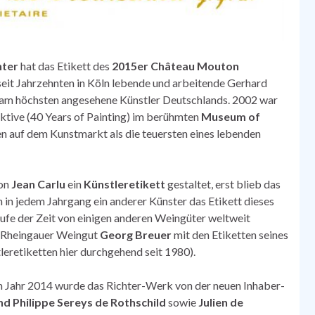
hter
hat das Etikett des
2015er Château Mouton
seit Jahrzehnten in Köln lebende und arbeitende Gerhard
l am höchsten angesehene Künstler Deutschlands. 2002 war
ektive (40 Years of Painting) im berühmten
Museum of
 auf dem Kunstmarkt als die teuersten eines lebenden
on
Jean Carlu
ein
Künstleretikett
gestaltet, erst blieb das
 in jedem Jahrgang ein anderer Künster das Etikett dieses
aufe der Zeit von einigen anderen Weingüter weltweit
s Rheingauer Weingut
Georg Breuer
mit den Etiketten seines
eretiketten hier durchgehend seit 1980).
 Jahr 2014 wurde das Richter-Werk von der neuen Inhaber-
nd Philippe Sereys de Rothschild
sowie
Julien de