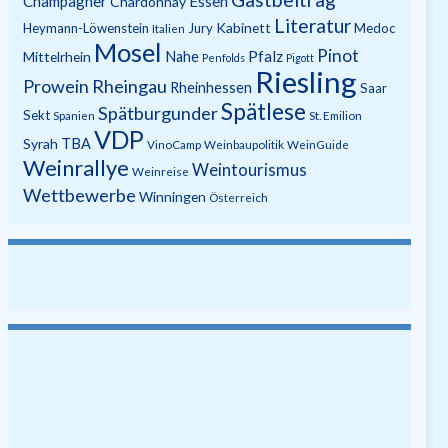
Champagner
Essen
Chardonnay
Literatur
Kabinett
Heymann-Löwenstein
Jury
Medoc
Italien
Mosel
Pinot
Pfalz
Mittelrhein
Nahe
Penfolds
Pigott
Riesling
Prowein
Rheingau
Rheinhessen
Saar
Spätlese
Spätburgunder
Sekt
Spanien
St. Emilion
VDP
Syrah
TBA
VinoCamp
Weinbaupolitik
WeinGuide
Weinrallye
Weintourismus
Weinreise
Wettbewerbe
Winningen
Österreich