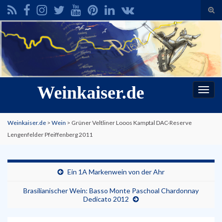
Suc
ums
Search for:
Weinkaiser.de
Navi
umsc
Weinkaiser.de
>
Wein
>
Grüner Veltliner Looos Kamptal DAC-Reserve
Lengenfelder Pfeiffenberg 2011
Ein 1A Markenwein von der Ahr
Brasilianischer Wein: Basso Monte Paschoal Chardonnay
Dedicato 2012