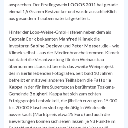
ansprechen. Der Erstlingswein
LOOOS 2011
hat gerade
einmal 1,5 Gramm Restzucker und wurde ausschließlich
aus gesundem Traubenmaterial gekeltert.
Hinter der Loos-Weine-GmbH stehen neben dem als
CaptainCork
bekannten
Manfred Klimek
die
Investoren
Sabine Decleva
und
Peter Mosser
, die – wie
Klimek selbst – aus der Medienbranche kommen. Klimek
hat dabei die Verantwortung für den Weinausbau
übernommen. Loos ist bereits das zweite Weinprojekt
des in Berlin lebenden Fotografen. Seit bald 10 Jahren
betreibt er mit zwei anderen Teilhabern die
Fattoria
Kappa
in der für ihre Supertuscan berühmten Toskana-
Gemeinde
Bolgheri
. Kappa hat sich zum echten
Erfolgsprojekt entwickelt, die jährlich erzeugten 15.000
bis 20.000 Flaschen sind regelmäßig in Windeseile
ausverkauft (Marktpreis etwa 25 Euro) und auch die
Bewertungen können sich sehen lassen: je 93 Punkte im
Falstaff und dem italienischen Weinguide Veronelli).