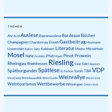
THEMEN
Auslese
Bücher
Bordeaux
Beerenauslese
Ahr
ALDI
Gastbeitrag
Champagner
Essen
Chardonnay
Heymann-
Literatur
Kabinett
Mittelrhein
Löwenstein
Jury
Medoc
Italien
Mosel
Prowein
Pinot
Pfalz
Nahe
Penfolds
Pigott
Riesling
Rheingau
Rheinhessen
Saar
Sekt
Spanien
VDP
Spätlese
Spätburgunder
Syrah
TBA
St. Emilion
Weinrallye
VinoCamp
Weinbaupolitik
WeinGuide
Weinreise
Wettbewerbe
Weintourismus
Winningen
Österreich