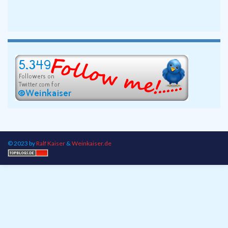
© 2023 by
Ralf Kaiser
&
Weinkaiser.de