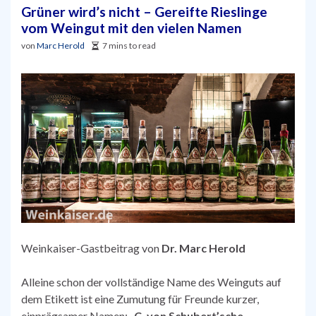
Grüner wird’s nicht – Gereifte Rieslinge
vom Weingut mit den vielen Namen
von
Marc Herold
7 mins to read
Weinkaiser-Gastbeitrag von
Dr. Marc Herold
Alleine schon der vollständige Name des Weinguts auf
dem Etikett ist eine Zumutung für Freunde kurzer,
einprägsamer Namen: „
C. von Schubert’sche