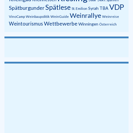
VDP
Spätlese
Spätburgunder
Syrah
TBA
St. Emilion
Weinrallye
VinoCamp
Weinbaupolitik
WeinGuide
Weinreise
Wettbewerbe
Weintourismus
Winningen
Österreich