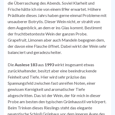
die Überraschung des Abends. Soviel Klarheit und
Frische hätte ich nie von einem 89er erwartet. Höhere
Prädikate dieses Jahrs haben gerne einmal Probleme mit
unsauberer Botrytis. Dieser Wein nicht, er strahlt von
dem Augenblick, an dem er ins Glas kommt. Bestimmt
der fruchtbetonteste Wein der ganzen Probe.
Grapefruit, Limonen aber auch Mandeln begegnen dem,
der davon eine Flasche öffnet. Dabei wirkt der Wein sehr
balanciert und geradezu heiter.
Die
Auslese 183
aus
1993
wirkt insgesamt etwas
zurückhaltender, besitzt aber eine beeindruckende
Feinheit und Tiefe. Hier wird sehr präzise das
Spannungsfeld zwischen fast unreifen Noten, einer
gewissen Kernigkeit und aromatischer Tiefe
abgeschritten. Das ist der Wein, der für mich in dieser
Probe am besten den typischen Grünhausstil verkörpert.
Beim Trinken dieses Rieslings steht das elegante
neugotische Schloß Grünhaus vor dem inneren Auge des