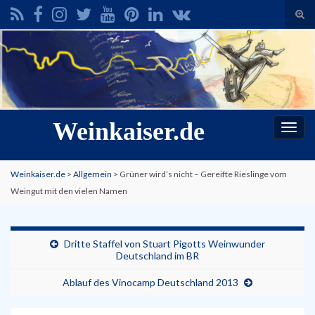
Suc
ums
Search for:
Weinkaiser.de
Navi
umsc
Weinkaiser.de
>
Allgemein
>
Grüner wird’s nicht – Gereifte Rieslinge vom
Weingut mit den vielen Namen
Dritte Staffel von Stuart Pigotts Weinwunder
Deutschland im BR
Ablauf des Vinocamp Deutschland 2013