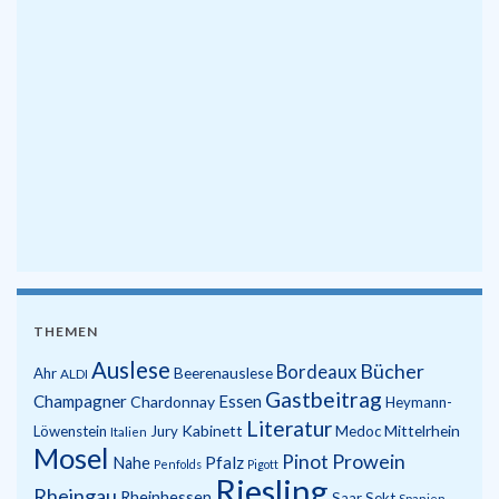
THEMEN
Auslese
Bücher
Bordeaux
Beerenauslese
Ahr
ALDI
Gastbeitrag
Champagner
Essen
Chardonnay
Heymann-
Literatur
Kabinett
Mittelrhein
Löwenstein
Jury
Medoc
Italien
Mosel
Prowein
Pinot
Pfalz
Nahe
Penfolds
Pigott
Riesling
Rheingau
Rheinhessen
Saar
Sekt
Spanien