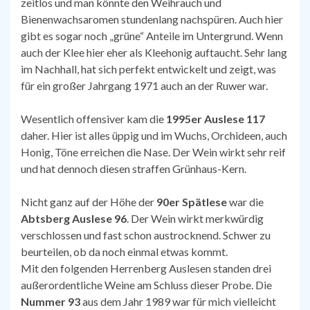
zeitlos und man könnte den Weihrauch und
Bienenwachsaromen stundenlang nachspüren. Auch hier
gibt es sogar noch „grüne“ Anteile im Untergrund. Wenn
auch der Klee hier eher als Kleehonig auftaucht. Sehr lang
im Nachhall, hat sich perfekt entwickelt und zeigt, was
für ein großer Jahrgang 1971 auch an der Ruwer war.
Wesentlich offensiver kam die
1995er Auslese 117
daher. Hier ist alles üppig und im Wuchs, Orchideen, auch
Honig, Töne erreichen die Nase. Der Wein wirkt sehr reif
und hat dennoch diesen straffen Grünhaus-Kern.
Nicht ganz auf der Höhe der
90er Spätlese
war die
Abtsberg Auslese 96
. Der Wein wirkt merkwürdig
verschlossen und fast schon austrocknend. Schwer zu
beurteilen, ob da noch einmal etwas kommt.
Mit den folgenden Herrenberg Auslesen standen drei
außerordentliche Weine am Schluss dieser Probe. Die
Nummer 93
aus dem Jahr 1989 war für mich vielleicht