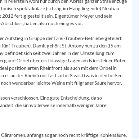
 in Nierstein wohl nur durch den Abriss ganzer Straßenzüge
ektonisch spektakuläre (schräg im Hang liegende) Neubau
st 2012 fertig gestellt sein. Eigentümer Meyer und sein
Abschluss, haben also noch einiges vor.
r Aufstieg in Gruppe der Drei-Trauben-Betriebe gefeiert
 fünf Trauben). Damit gehört St. Antony nun zu den 15 am
y befindet sich seit zwei Jahren in der Umstellung zum
erg und Orbel über erstklassige Lagen am Niersteiner Roten
deal positionierten Rheinfront als auch mit dem Orbel in
n es an der Rheinfront fast zu heiß wird (was in den heißen
noch wunderbar leichte Weine mit filigraner Säure hervor.
ssen verschlossen. Eine gute Entscheidung, da so
delt, die sinnvollerweise innerhalb weniger Jahre
 & Gäraromen, anfangs sogar noch recht kräftige Kohlensäure,