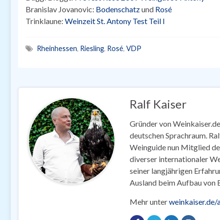
Branislav Jovanovic:
Bodenschatz
und
Rosé
Trinklaune:
Weinzeit St. Antony Test Teil I
Rheinhessen
,
Riesling
,
Rosé
,
VDP
Ralf Kaiser
Gründer von Weinkaiser.de
deutschen Sprachraum. Ralf
Weinguide nun Mitglied d
diverser internationaler We
seiner langjährigen Erfahr
Ausland beim Aufbau von B
Mehr unter
weinkaiser.de/a