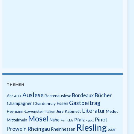
THEMEN
Auslese
Bücher
Bordeaux
Beerenauslese
Ahr
ALDI
Gastbeitrag
Champagner
Essen
Chardonnay
Literatur
Kabinett
Heymann-Löwenstein
Jury
Medoc
Italien
Mosel
Pinot
Pfalz
Mittelrhein
Nahe
Penfolds
Pigott
Riesling
Prowein
Rheingau
Rheinhessen
Saar