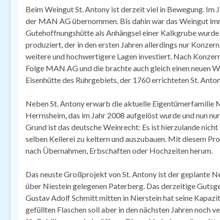
Beim Weingut St. Antony ist derzeit viel in Bewegung. Im
der MAN AG übernommen. Bis dahin war das Weingut imme
Gutehoffnungshütte als Anhängsel einer Kalkgrube wurd
produziert, der in den ersten Jahren allerdings nur Konzer
weitere und hochwertigere Lagen investiert. Nach Konzer
Folge MAN AG und die brachte auch gleich einen neuen We
Eisenhütte des Ruhrgebiets, der 1760 errichteten St. Ant
Neben St. Antony erwarb die aktuelle Eigentümerfamilie 
Herrnsheim, das im Jahr 2008 aufgelöst wurde und nun nur 
Grund ist das deutsche Weinrecht: Es ist hierzulande nich
selben Kellerei zu keltern und auszubauen. Mit diesem Pr
nach Übernahmen, Erbschaften oder Hochzeiten herum.
Das neuste Großprojekt von St. Antony ist der geplante N
über Niestein gelegenen Paterberg. Das derzeitige Gutsg
Gustav Adolf Schmitt mitten in Nierstein hat seine Kapazit
gefüllten Flaschen soll aber in den nächsten Jahren noch 