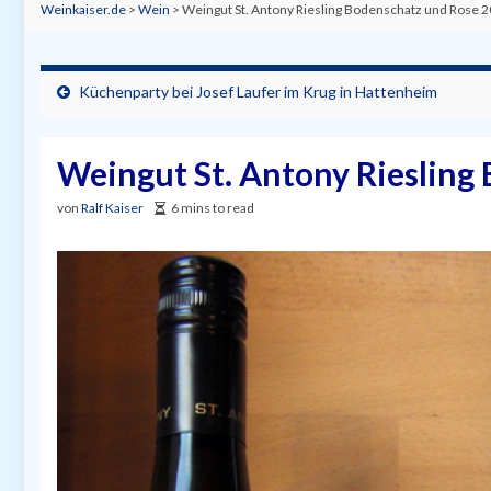
Weinkaiser.de
>
Wein
>
Weingut St. Antony Riesling Bodenschatz und Rose 
Küchenparty bei Josef Laufer im Krug in Hattenheim
Weingut St. Antony Riesling
von
Ralf Kaiser
6 mins to read