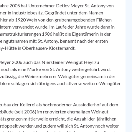
 Jahre 2005 hat Unternehmer Detlev Meyer St. Antony von
r in Industriebesitz. Gegründet unter dem Namen
e hier ab 1920 Wein von den grubenumgebenden Flächen
nintern verwendet wurde. Im Laufe der Jahre wurde dann in
numstrukturierungen 1986 heißt die Eigentümerin in der
ingutsnamen mit: St. Antony, benannt nach der ersten
ony-Hütte in Oberhausen-Klosterhardt.
Meyer 2006 auch das Niersteiner Weingut Heyl zu
noch als eine Marke von St. Antony weitergeführt wird.
t zulässig, die Weine mehrerer Weingüter gemeinsam in der
oblem schlagen sich übrigens auch diverse weitere Weingüter
eubau der Kellerei als hochmoderner Aussiedlerhof auf dem
ebäude (seit 2006) im renovierten ehemaligen Weingut
ätsgrenzen mittlerweile erreicht, die Anzahl der jährlichen
verdoppelt werden und zudem will sich St. Antony noch weiter