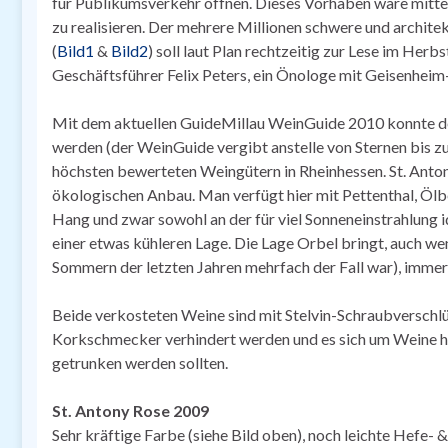
für Publikumsverkehr öffnen. Dieses Vorhaben wäre mitten
zu realisieren. Der mehrere Millionen schwere und archit
(
Bild1
&
Bild2
) soll laut Plan rechtzeitig zur Lese im Herb
Geschäftsführer Felix Peters, ein Önologe mit Geisenheim-
Mit dem aktuellen GuideMillau WeinGuide 2010 konnte de
werden (der WeinGuide vergibt anstelle von Sternen bis zu
höchsten bewerteten Weingütern in Rheinhessen. St. Anton
ökologischen Anbau. Man verfügt hier mit Pettenthal, Ölb
Hang und zwar sowohl an der für viel Sonneneinstrahlung i
einer etwas kühleren Lage. Die Lage Orbel bringt, auch wen
Sommern der letzten Jahren mehrfach der Fall war), immer 
Beide verkosteten Weine sind mit Stelvin-Schraubverschlü
Korkschmecker verhindert werden und es sich um Weine han
getrunken werden sollten.
St. Antony Rose 2009
Sehr kräftige Farbe (siehe Bild oben), noch leichte Hefe-