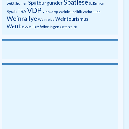
Spätlese
Spätburgunder
Sekt
Spanien
St. Emilion
VDP
Syrah
TBA
VinoCamp
Weinbaupolitik
WeinGuide
Weinrallye
Weintourismus
Weinreise
Wettbewerbe
Winningen
Österreich