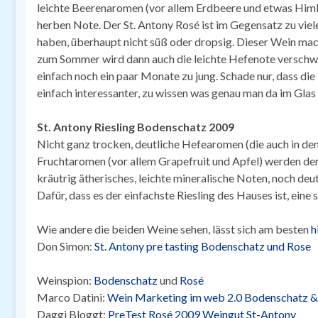
leichte Beerenaromen (vor allem Erdbeere und etwas Himbe
herben Note. Der St. Antony Rosé ist im Gegensatz zu viel
haben, überhaupt nicht süß oder dropsig. Dieser Wein mach
zum Sommer wird dann auch die leichte Hefenote verschwu
einfach noch ein paar Monate zu jung. Schade nur, dass d
einfach interessanter, zu wissen was genau man da im Glas
St. Antony Riesling Bodenschatz 2009
Nicht ganz trocken, deutliche Hefearomen (die auch in den
Fruchtaromen (vor allem Grapefruit und Apfel) werden de
kräutrig ätherisches, leichte mineralische Noten, noch deut
Dafür, dass es der einfachste Riesling des Hauses ist, eine 
Wie andere die beiden Weine sehen, lässt sich am besten
h
Don Simon:
St. Antony pre tasting Bodenschatz und Rose
Weinspion:
Bodenschatz
und
Rosé
Marco Datini:
Wein Marketing im web 2.0 Bodenschatz &
Daggi Bloggt:
PreTest Rosé 2009 Weingut St-Antony