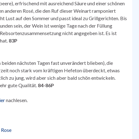
ere), erfrischend mit ausreichend Säure und einer schönen
en anderen Rosé, die den Ruf dieser Weinart ramponiert
t Lust auf den Sommer und passt ideal zu Grillgerichten. Bis
nden sein, der Wein ist wenige Tage nach der Füllung
ie Rebsortenzusammensetzung nicht angegeben ist. Es ist
 hat.
83P
 beiden nächsten Tagen fast unverändert blieben), die
rzeit noch stark vom kräftigen Hefeton überdeckt, etwas
lich zu jung, wird aber sich aber bald schön entwickeln.
sehr gute Qualität.
84-86P
ier
nachlesen.
 Rose