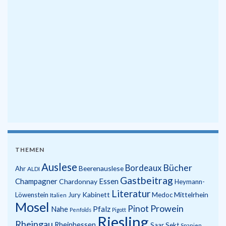
THEMEN
Auslese
Bücher
Bordeaux
Beerenauslese
Ahr
ALDI
Gastbeitrag
Champagner
Essen
Chardonnay
Heymann-
Literatur
Kabinett
Mittelrhein
Löwenstein
Jury
Medoc
Italien
Mosel
Prowein
Pinot
Pfalz
Nahe
Penfolds
Pigott
Riesling
Rheingau
Rheinhessen
Saar
Sekt
Spanien