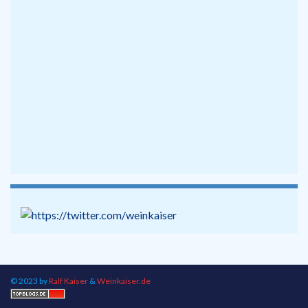
© 2023 by
Ralf Kaiser
&
Weinkaiser.de