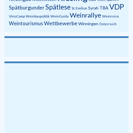
VDP
Spätlese
Spätburgunder
Syrah
TBA
St. Emilion
Weinrallye
VinoCamp
Weinbaupolitik
WeinGuide
Weinreise
Wettbewerbe
Weintourismus
Winningen
Österreich