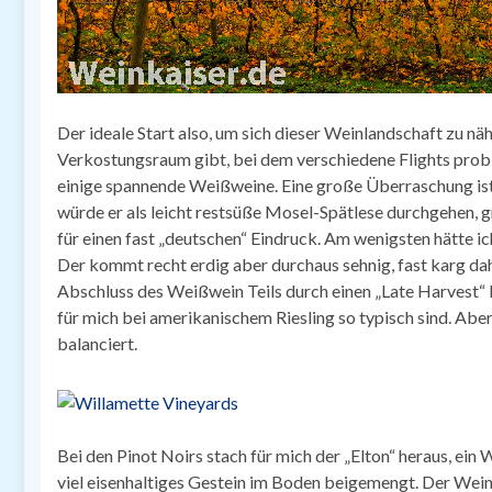
Der ideale Start also, um sich dieser Weinlandschaft zu näh
Verkostungsraum gibt, bei dem verschiedene Flights prob
einige spannende Weißweine. Eine große Überraschung ist 
würde er als leicht restsüße Mosel-Spätlese durchgehen, 
für einen fast „deutschen“ Eindruck. Am wenigsten hätte ic
Der kommt recht erdig aber durchaus sehnig, fast karg dah
Abschluss des Weißwein Teils durch einen „Late Harvest“ 
für mich bei amerikanischem Riesling so typisch sind. Aber
balanciert.
Bei den Pinot Noirs stach für mich der „Elton“ heraus, ein 
viel eisenhaltiges Gestein im Boden beigemengt. Der Wei