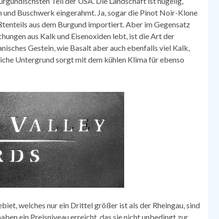
rgundischsten Teil der USA. Die Landschaft ist hügelig,
rn und Buschwerk eingerahmt. Ja, sogar die Pinot Noir-Klone
ßtenteils aus dem Burgund importiert. Aber im Gegensatz
ungen aus Kalk und Eisenoxiden lebt, ist die Art der
anisches Gestein, wie Basalt aber auch ebenfalls viel Kalk,
eiche Untergrund sorgt mit dem kühlen Klima für ebenso
et, welches nur ein Drittel größer ist als der Rheingau, sind
ben ein Preisniveau erreicht, das sie nicht unbedingt zur