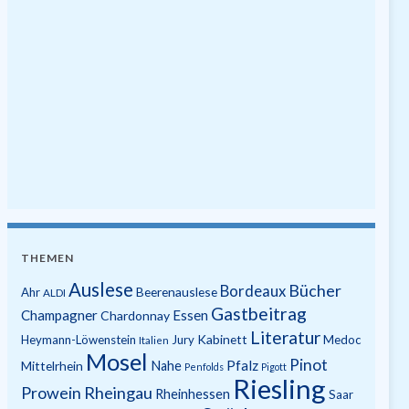
THEMEN
Auslese
Bücher
Bordeaux
Beerenauslese
Ahr
ALDI
Gastbeitrag
Champagner
Essen
Chardonnay
Literatur
Kabinett
Heymann-Löwenstein
Jury
Medoc
Italien
Mosel
Pinot
Pfalz
Mittelrhein
Nahe
Penfolds
Pigott
Riesling
Prowein
Rheingau
Rheinhessen
Saar