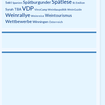
Spätlese
Spätburgunder
Sekt
Spanien
St. Emilion
VDP
Syrah
TBA
VinoCamp
Weinbaupolitik
WeinGuide
Weinrallye
Weintourismus
Weinreise
Wettbewerbe
Winningen
Österreich