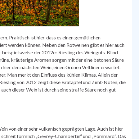
ern. Praktisch ist hier, dass es einen gemütlichen
iert werden können. Neben den Rotweinen gibt es hier auch
beispielsweise der 2012er Riesling des Weinguts. Blind
grüne, kräuterige Aromen sorgen mit der eine betonen Säure
h hier den nächsten Wein, einen Grünen Veltliner erwartet.
er. Man merkt den Einfluss des kühlen Klimas. Allein der
Riesling von 2012 zeigt diese Bratapfel und Zimt-Noten, die
 auch dieser Wein ist durch seine straffe Säure noch gut
Wein von einer sehr vulkanisch geprägten Lage. Auch ist hier
n schreit förmlich „Gevrey-Chambertin“ und „Pommard“. Das