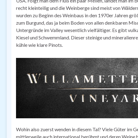
USA. Folgt man dem Fluß ein paar Meilen, landet man im bu
recht kleinteilig und die Weinberge sind meist von Wälde
wurden zu Beginn des Weinbaus in den 1970er Jahren grö
zum Burgund, das ja beim Boden von allen denkbaren Misch
Untergründe im Valley wesentlich vielfältiger. Es gibt vulk
Kiesel und Schwemmland. Dieser steinige und mineralienr
kühle wie klare Pinots.
Wohin also zuerst wenden in diesem Tal? Viele Güter im Gebi
mittlerweile auch international berühmt und deren Weine ha