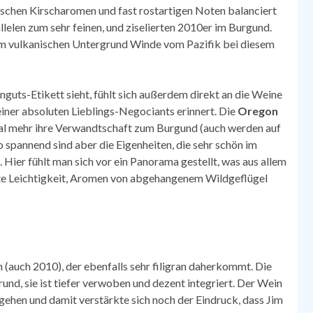
ischen Kirscharomen und fast rostartigen Noten balanciert
llelen zum sehr feinen, und ziselierten 2010er im Burgund.
dem vulkanischen Untergrund Winde vom Pazifik bei diesem
guts-Etikett sieht, fühlt sich außerdem direkt an die Weine
iner absoluten Lieblings-Negociants erinnert. Die
Oregon
mal mehr ihre Verwandtschaft zum Burgund (auch werden auf
 spannend sind aber die Eigenheiten, die sehr schön im
ier fühlt man sich vor ein Panorama gestellt, was aus allem
gte Leichtigkeit, Aromen von abgehangenem Wildgeflügel
 (auch 2010), der ebenfalls sehr filigran daherkommt. Die
rund, sie ist tiefer verwoben und dezent integriert. Der Wein
gehen und damit verstärkte sich noch der Eindruck, dass Jim