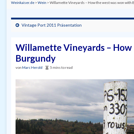
Weinkaiser.de
>
Wein
>
Willamette Vineyards – How the west was won with
Vintage Port 2011 Präsentation
Willamette Vineyards – How
Burgundy
von
Marc Herold
5 mins to read