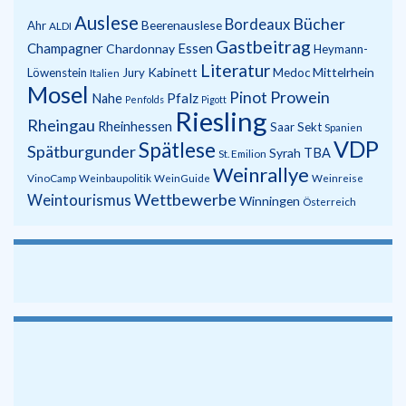
Auslese
Bücher
Bordeaux
Beerenauslese
Ahr
ALDI
Gastbeitrag
Champagner
Essen
Chardonnay
Heymann-
Literatur
Kabinett
Mittelrhein
Löwenstein
Jury
Medoc
Italien
Mosel
Prowein
Pinot
Pfalz
Nahe
Penfolds
Pigott
Riesling
Rheingau
Rheinhessen
Saar
Sekt
Spanien
VDP
Spätlese
Spätburgunder
Syrah
TBA
St. Emilion
Weinrallye
VinoCamp
Weinbaupolitik
WeinGuide
Weinreise
Wettbewerbe
Weintourismus
Winningen
Österreich