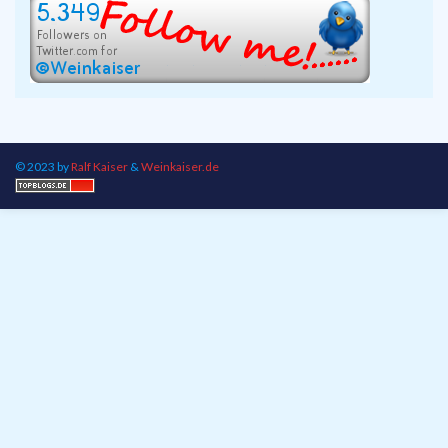
© 2023 by
Ralf Kaiser
&
Weinkaiser.de