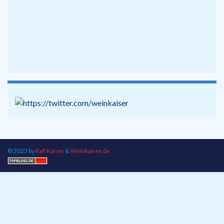
© 2023 by
Ralf Kaiser
&
Weinkaiser.de