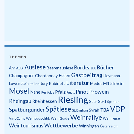
THEMEN
Auslese
Bücher
Bordeaux
Beerenauslese
Ahr
ALDI
Gastbeitrag
Champagner
Essen
Chardonnay
Heymann-
Literatur
Kabinett
Mittelrhein
Löwenstein
Jury
Medoc
Italien
Mosel
Prowein
Pinot
Pfalz
Nahe
Penfolds
Pigott
Riesling
Rheingau
Rheinhessen
Saar
Sekt
Spanien
VDP
Spätlese
Spätburgunder
Syrah
TBA
St. Emilion
Weinrallye
VinoCamp
Weinbaupolitik
WeinGuide
Weinreise
Wettbewerbe
Weintourismus
Winningen
Österreich