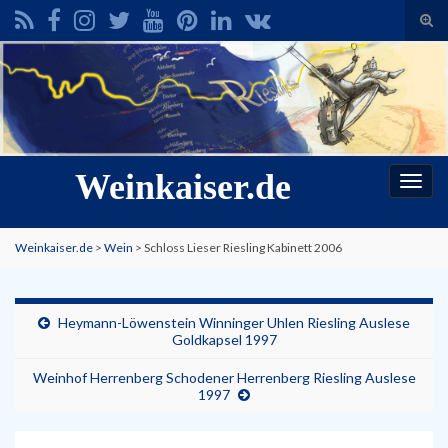
Suc
ums
Search for:
Weinkaiser.de
Navi
umsc
Weinkaiser.de
>
Wein
>
Schloss Lieser Riesling Kabinett 2006
Heymann-Löwenstein Winninger Uhlen Riesling Auslese
Goldkapsel 1997
Weinhof Herrenberg Schodener Herrenberg Riesling Auslese
1997