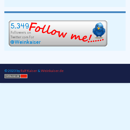
© 2023 by
Ralf Kaiser
&
Weinkaiser.de