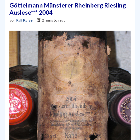
Göttelmann Münsterer Rheinberg Riesling
Auslese*** 2004
von
Ralf Kaiser
2 mins to read