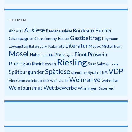
THEMEN
Auslese
Bücher
Bordeaux
Beerenauslese
Ahr
ALDI
Gastbeitrag
Champagner
Essen
Chardonnay
Heymann-
Literatur
Kabinett
Mittelrhein
Löwenstein
Jury
Medoc
Italien
Mosel
Prowein
Pinot
Pfalz
Nahe
Penfolds
Pigott
Riesling
Rheingau
Rheinhessen
Saar
Sekt
Spanien
VDP
Spätlese
Spätburgunder
Syrah
TBA
St. Emilion
Weinrallye
VinoCamp
Weinbaupolitik
WeinGuide
Weinreise
Wettbewerbe
Weintourismus
Winningen
Österreich