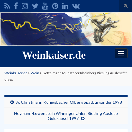
Suc
ums
Search for:
Weinkaiser.de
Navi
umsc
Weinkaiser.de
>
Wein
>
Göttelmann Münsterer Rheinberg Riesling Auslese***
2004
A. Christmann Königsbacher Ölberg Spätburgunder 1998
Heymann-Löwenstein Winninger Uhlen Riesling Auslese
Goldkapsel 1997