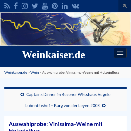
Suc
ums
Search for:
Weinkaiser.de
Navi
umsc
Weinkaiser.de
>
Wein
>
Auswahlprobe: Vinissima-Weine mit Holzeinfluss
Captains Dinner im Bozener Wirtshaus Vögele
Lubentiushof – Burg von der Leyen 2008
Auswahlprobe: Vinissima-Weine mit
Holzeinfluss