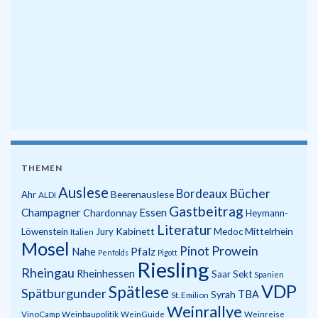
THEMEN
Auslese
Bücher
Bordeaux
Beerenauslese
Ahr
ALDI
Gastbeitrag
Champagner
Essen
Chardonnay
Heymann-
Literatur
Kabinett
Mittelrhein
Löwenstein
Jury
Medoc
Italien
Mosel
Prowein
Pinot
Pfalz
Nahe
Penfolds
Pigott
Riesling
Rheingau
Rheinhessen
Saar
Sekt
Spanien
VDP
Spätlese
Spätburgunder
Syrah
TBA
St. Emilion
Weinrallye
VinoCamp
Weinbaupolitik
WeinGuide
Weinreise