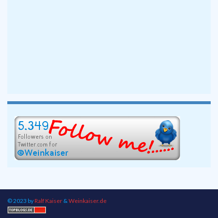
© 2023 by
Ralf Kaiser
&
Weinkaiser.de