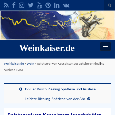
Suc
ums
Search for:
Weinkaiser.de
Navi
umsc
Weinkaiser.de
>
Wein
>
Reichsgraf von Kesselstatt Josephshöfer Riesling
Auslese 1983
1998er Rosch Riesling Spätlese und Auslese
Leichte Riesling-Spätlese von der Ahr
Reichsgraf von Kesselstatt Josephshöfer