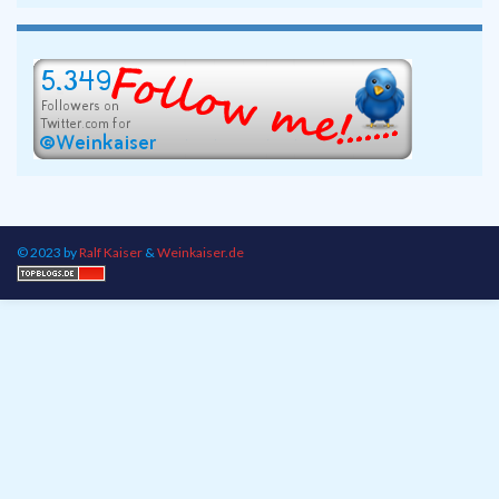
© 2023 by
Ralf Kaiser
&
Weinkaiser.de