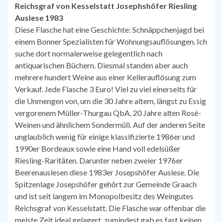
Reichsgraf von Kesselstatt Josephshöfer Riesling
Auslese 1983
Diese Flasche hat eine Geschichte: Schnäppchenjagd bei
einem Bonner Spezialisten für Wohnungsauflösungen. Ich
suche dort normalerweise gelegentlich nach
antiquarischen Büchern. Diesmal standen aber auch
mehrere hundert Weine aus einer Kellerauflösung zum
Verkauf. Jede Flasche 3 Euro! Viel zu viel einerseits für
die Unmengen von, um die 30 Jahre altem, längst zu Essig
vergorenem Müller-Thurgau QbA, 20 Jahre alten Rosé-
Weinen und ähnlichem Sondermüll. Auf der anderen Seite
unglaublich wenig für einige klassifizierte 1986er und
1990er Bordeaux sowie eine Hand voll edelsüßer
Riesling-Raritäten. Darunter neben zweier 1976er
Beerenauslesen diese 1983er Josepshöfer Auslese. Die
Spitzenlage Josepshöfer gehört zur Gemeinde Graach
und ist seit langem im Monopolbesitz des Weingutes
Reichsgraf von Kesselstatt. Die Flasche war offenbar die
meiste Zeit ideal gelagert, zumindest gab es fast keinen