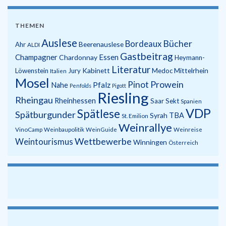
THEMEN
Auslese
Bücher
Bordeaux
Beerenauslese
Ahr
ALDI
Gastbeitrag
Champagner
Essen
Chardonnay
Heymann-
Literatur
Kabinett
Mittelrhein
Löwenstein
Jury
Medoc
Italien
Mosel
Prowein
Pinot
Pfalz
Nahe
Penfolds
Pigott
Riesling
Rheingau
Rheinhessen
Saar
Sekt
Spanien
VDP
Spätlese
Spätburgunder
Syrah
TBA
St. Emilion
Weinrallye
VinoCamp
Weinbaupolitik
WeinGuide
Weinreise
Wettbewerbe
Weintourismus
Winningen
Österreich