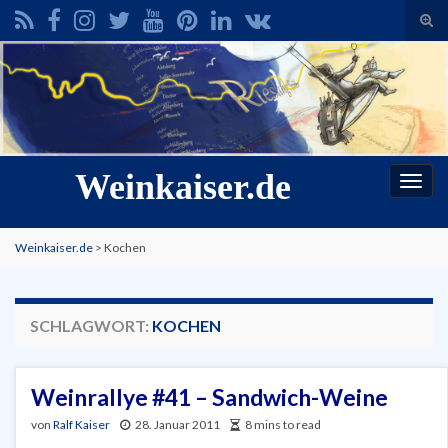
Suc
ums
Search for:
Weinkaiser.de
Navi
umsc
Weinkaiser.de
>
Kochen
SCHLAGWORT:
KOCHEN
Weinrallye #41 – Sandwich-Weine
von
Ralf Kaiser
28. Januar 2011
8 mins to read