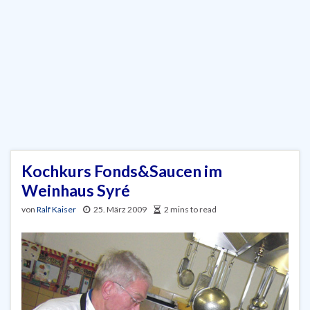
Kochkurs Fonds&Saucen im
Weinhaus Syré
von
Ralf Kaiser
25. März 2009
2 mins to read