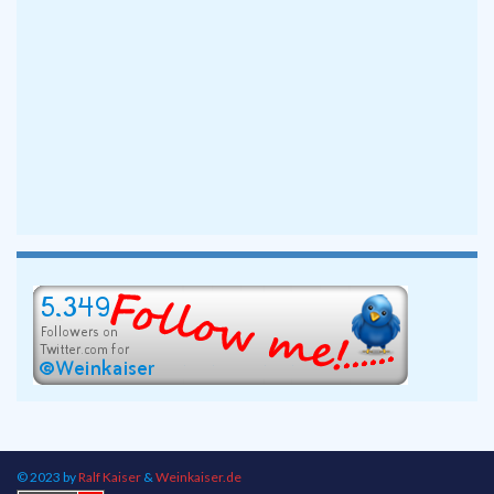
© 2023 by
Ralf Kaiser
&
Weinkaiser.de