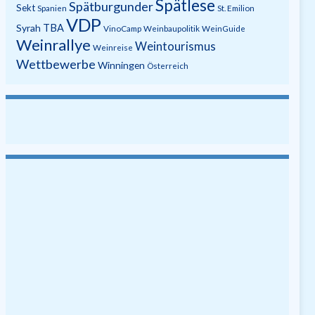
Spätlese
Spätburgunder
Sekt
Spanien
St. Emilion
VDP
Syrah
TBA
VinoCamp
Weinbaupolitik
WeinGuide
Weinrallye
Weintourismus
Weinreise
Wettbewerbe
Winningen
Österreich