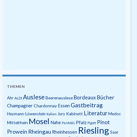
THEMEN
Auslese
Bücher
Bordeaux
Beerenauslese
Ahr
ALDI
Gastbeitrag
Champagner
Essen
Chardonnay
Literatur
Kabinett
Heymann-Löwenstein
Jury
Medoc
Italien
Mosel
Pinot
Pfalz
Mittelrhein
Nahe
Penfolds
Pigott
Riesling
Prowein
Rheingau
Rheinhessen
Saar