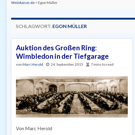
Weinkaiser.de
>
Egon Müller
SCHLAGWORT:
EGON MÜLLER
Auktion des Großen Ring:
Wimbledon in der Tiefgarage
von
Marc Herold
24. September 2015
7 mins to read
Von Marc Herold