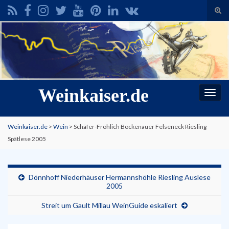
Suc
ums
Search for:
Weinkaiser.de
Navi
umsc
Weinkaiser.de
>
Wein
>
Schäfer-Fröhlich Bockenauer Felseneck Riesling
Spätlese 2005
Dönnhoff Niederhäuser Hermannshöhle Riesling Auslese
2005
Streit um Gault Millau WeinGuide eskaliert