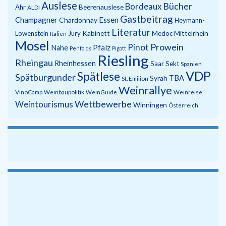
Auslese
Bücher
Bordeaux
Beerenauslese
Ahr
ALDI
Gastbeitrag
Champagner
Essen
Chardonnay
Heymann-
Literatur
Kabinett
Mittelrhein
Löwenstein
Jury
Medoc
Italien
Mosel
Prowein
Pinot
Pfalz
Nahe
Penfolds
Pigott
Riesling
Rheingau
Rheinhessen
Saar
Sekt
Spanien
VDP
Spätlese
Spätburgunder
Syrah
TBA
St. Emilion
Weinrallye
VinoCamp
Weinbaupolitik
WeinGuide
Weinreise
Wettbewerbe
Weintourismus
Winningen
Österreich