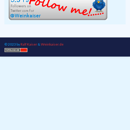
© 2023 by
Ralf Kaiser
&
Weinkaiser.de