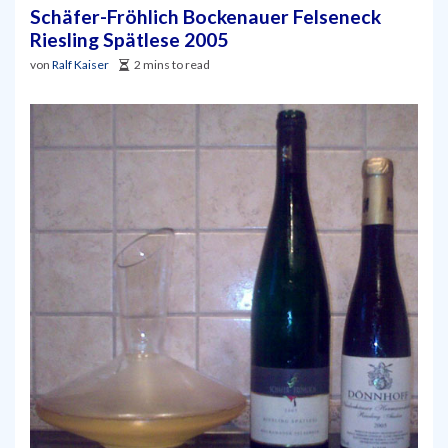
Schäfer-Fröhlich Bockenauer Felseneck
Riesling Spätlese 2005
von
Ralf Kaiser
2 mins to read