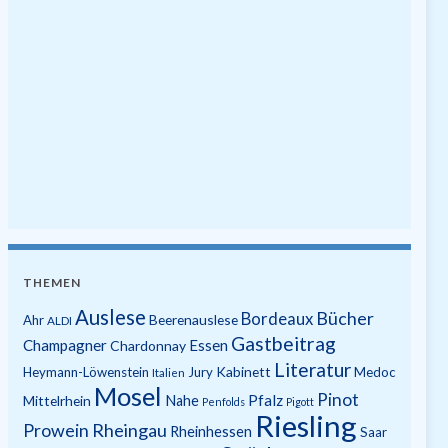
THEMEN
Auslese
Bücher
Bordeaux
Beerenauslese
Ahr
ALDI
Gastbeitrag
Champagner
Essen
Chardonnay
Literatur
Kabinett
Heymann-Löwenstein
Jury
Medoc
Italien
Mosel
Pinot
Pfalz
Mittelrhein
Nahe
Penfolds
Pigott
Riesling
Prowein
Rheingau
Rheinhessen
Saar