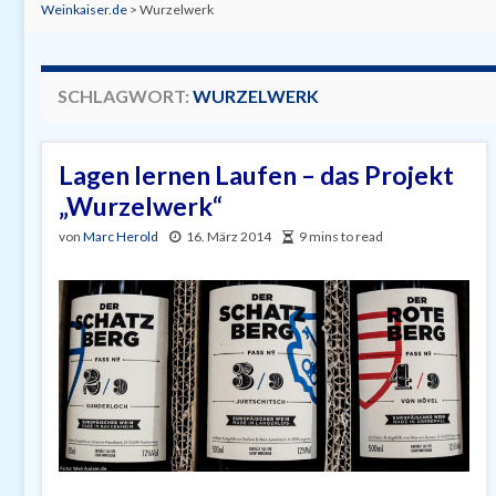
Weinkaiser.de
>
Wurzelwerk
SCHLAGWORT:
WURZELWERK
Lagen lernen Laufen – das Projekt
„Wurzelwerk“
von
Marc Herold
16. März 2014
9 mins to read