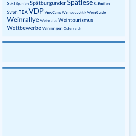
Spätlese
Spätburgunder
Sekt
Spanien
St. Emilion
VDP
Syrah
TBA
VinoCamp
Weinbaupolitik
WeinGuide
Weinrallye
Weintourismus
Weinreise
Wettbewerbe
Winningen
Österreich