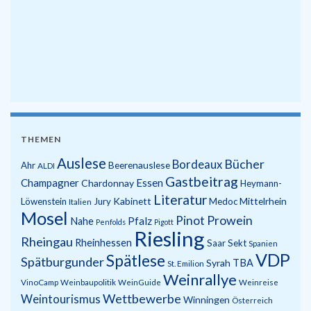
THEMEN
Auslese
Bücher
Bordeaux
Beerenauslese
Ahr
ALDI
Gastbeitrag
Champagner
Essen
Chardonnay
Heymann-
Literatur
Kabinett
Mittelrhein
Löwenstein
Jury
Medoc
Italien
Mosel
Prowein
Pinot
Pfalz
Nahe
Penfolds
Pigott
Riesling
Rheingau
Rheinhessen
Saar
Sekt
Spanien
VDP
Spätlese
Spätburgunder
Syrah
TBA
St. Emilion
Weinrallye
VinoCamp
Weinbaupolitik
WeinGuide
Weinreise
Wettbewerbe
Weintourismus
Winningen
Österreich