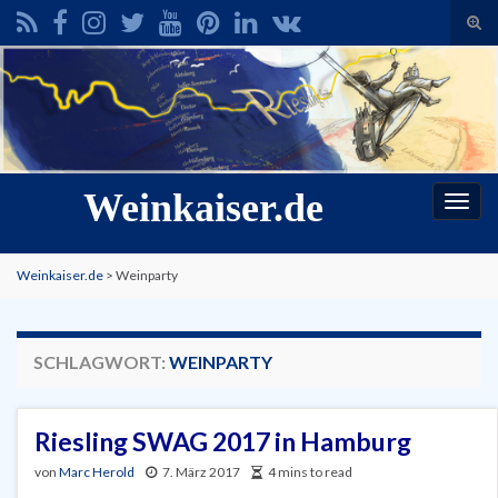
Suc
ums
Search for:
Weinkaiser.de
Navi
umsc
Weinkaiser.de
>
Weinparty
SCHLAGWORT:
WEINPARTY
Riesling SWAG 2017 in Hamburg
von
Marc Herold
7. März 2017
4 mins to read