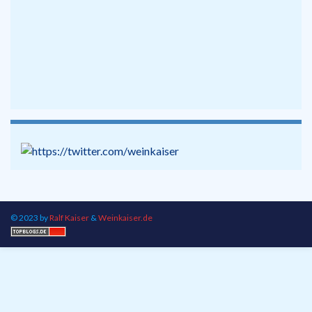
© 2023 by
Ralf Kaiser
&
Weinkaiser.de