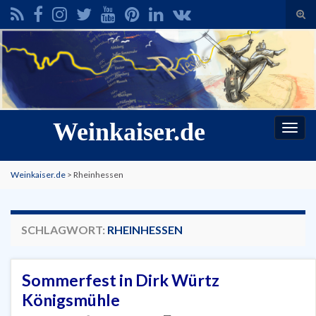
Suc
ums
Search for:
Weinkaiser.de
Navi
umsc
Weinkaiser.de
>
Rheinhessen
SCHLAGWORT:
RHEINHESSEN
Sommerfest in Dirk Würtz
Königsmühle