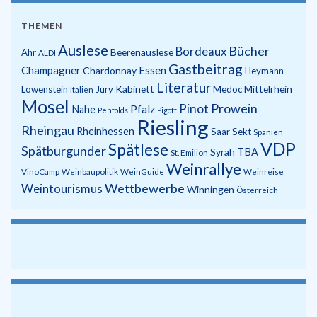
THEMEN
Auslese
Bücher
Bordeaux
Beerenauslese
Ahr
ALDI
Gastbeitrag
Champagner
Essen
Chardonnay
Heymann-
Literatur
Kabinett
Mittelrhein
Löwenstein
Jury
Medoc
Italien
Mosel
Prowein
Pinot
Pfalz
Nahe
Penfolds
Pigott
Riesling
Rheingau
Rheinhessen
Saar
Sekt
Spanien
VDP
Spätlese
Spätburgunder
Syrah
TBA
St. Emilion
Weinrallye
VinoCamp
Weinbaupolitik
WeinGuide
Weinreise
Wettbewerbe
Weintourismus
Winningen
Österreich