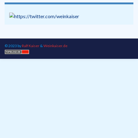
© 2023 by
Ralf Kaiser
&
Weinkaiser.de