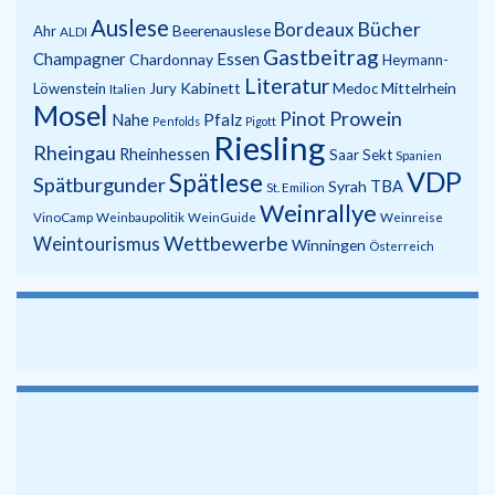
Auslese
Bücher
Bordeaux
Beerenauslese
Ahr
ALDI
Gastbeitrag
Champagner
Essen
Chardonnay
Heymann-
Literatur
Kabinett
Mittelrhein
Löwenstein
Jury
Medoc
Italien
Mosel
Prowein
Pinot
Pfalz
Nahe
Penfolds
Pigott
Riesling
Rheingau
Rheinhessen
Saar
Sekt
Spanien
VDP
Spätlese
Spätburgunder
Syrah
TBA
St. Emilion
Weinrallye
VinoCamp
Weinbaupolitik
WeinGuide
Weinreise
Wettbewerbe
Weintourismus
Winningen
Österreich