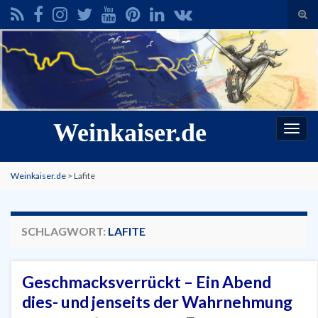
Suc
ums
Search for:
Weinkaiser.de
Navi
umsc
Weinkaiser.de
>
Lafite
SCHLAGWORT:
LAFITE
Geschmacksverrückt – Ein Abend
dies- und jenseits der Wahrnehmung