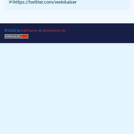
© 2023 by
Ralf Kaiser
&
Weinkaiser.de