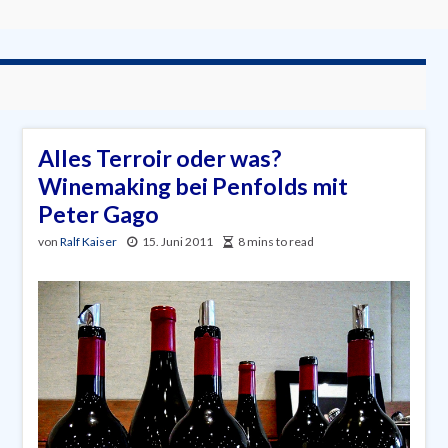
Alles Terroir oder was?
Winemaking bei Penfolds mit
Peter Gago
von
Ralf Kaiser
15. Juni 2011
8 mins to read