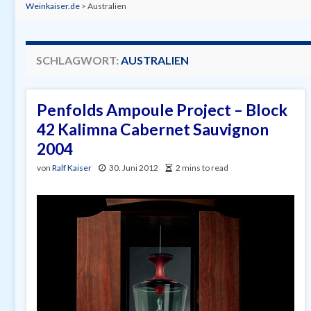
Weinkaiser.de
>
Australien
SCHLAGWORT:
AUSTRALIEN
Penfolds Ampoule Project – Block
42 Kalimna Cabernet Sauvignon
2004
von
Ralf Kaiser
30. Juni 2012
2 mins to read