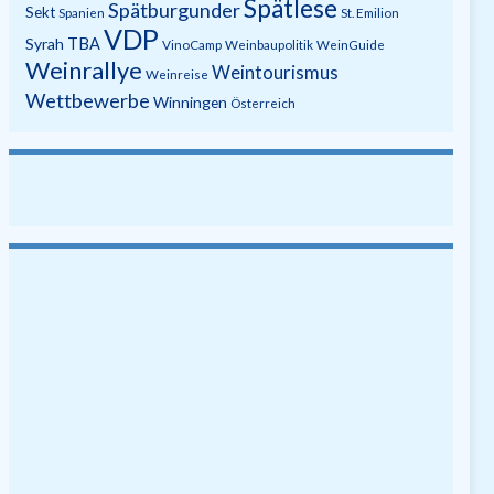
Spätlese
Spätburgunder
Sekt
Spanien
St. Emilion
VDP
Syrah
TBA
VinoCamp
Weinbaupolitik
WeinGuide
Weinrallye
Weintourismus
Weinreise
Wettbewerbe
Winningen
Österreich