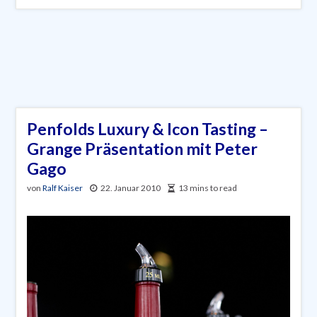
Penfolds Luxury & Icon Tasting –
Grange Präsentation mit Peter
Gago
von
Ralf Kaiser
22. Januar 2010
13 mins to read