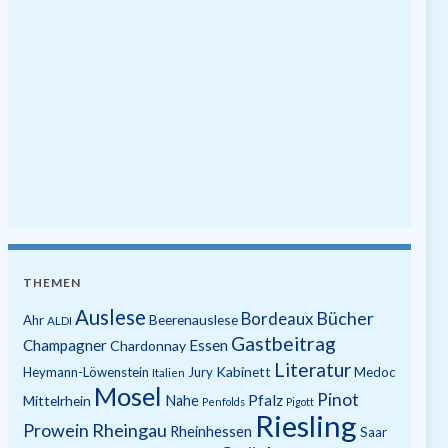
THEMEN
Auslese
Bücher
Bordeaux
Beerenauslese
Ahr
ALDI
Gastbeitrag
Champagner
Essen
Chardonnay
Literatur
Kabinett
Heymann-Löwenstein
Jury
Medoc
Italien
Mosel
Pinot
Pfalz
Mittelrhein
Nahe
Penfolds
Pigott
Riesling
Prowein
Rheingau
Rheinhessen
Saar